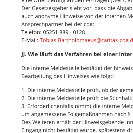
eine Orientierung an den W-Fragen (Wer?, W
Der Gesetzesgeber sieht vor, dass die Abg
auch anonyme Hinweise von der internen Mel
Ansprechpartner bei der cdg:
Telefon: 05251 889 - 0128
E-Mail:
Tobias.Bartholomaeus@caritas-cdg.
II.
Wie läuft das Verfahren bei einer int
Die interne Meldestelle bestätigt der hinw
Bearbeitung des Hinweises wie folgt:
1. Die interne Meldestelle prüft, ob der ge
2. Die interne Meldestelle prüft die Stichha
3. Erforderlichenfalls nimmt die interne Me
um angemessene Folgemaßnahmen nach § 18
Des Weiteren erhält der Hinweisgebende in
Eingang nicht bestätigt wurde, spätestens 