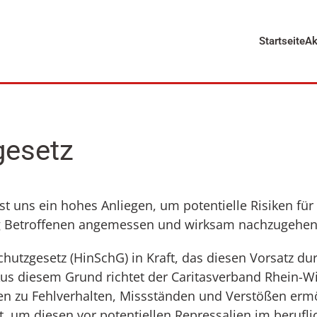
Startseite
Ak
gesetz
ist uns ein hohes Anliegen, um potentielle Risiken f
ig Betroffenen angemessen und wirksam nachzugehen
chutzgesetz (HinSchG) in Kraft, das diesen Vorsatz du
us diesem Grund richtet der Caritasverband Rhein-W
en zu Fehlverhalten, Missständen und Verstößen ermög
, um diesen vor potentiellen Repressalien im berufli