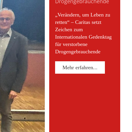
Pr
"A
„Verändern, um Leben zu
Sc
retten“ – Caritas setzt
Zeichen zum
Internationalen Gedenktag
für verstorbene
Drogengebrauchende
Mehr erfahren...