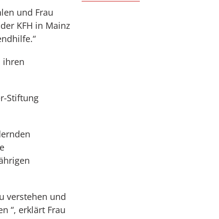
hlen und Frau
 der KFH in Mainz
ndhilfe.“
 ihren
r-Stiftung
ndernden
ie
ährigen
zu verstehen und
 “, erklärt Frau