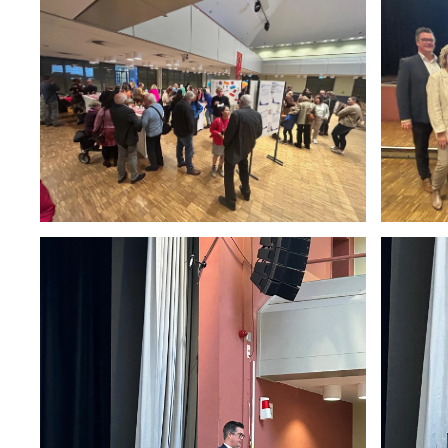
🔍
🔍
🔍
🔍